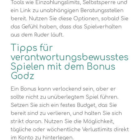
Tools wie Einzahlungslimits, Selbstsperre und
ein Link zu unabhängigen Beratungsstellen
bereit. Nutzen Sie diese Optionen, sobald Sie
das Gefühl haben, dass das Spielverhalten
aus dem Ruder läuft.
Tipps für
verantwortungsbewusstes
Spielen mit dem Bonus
Godz
Ein Bonus kann verlockend sein, aber er
sollte nicht zu unüberlegtem Spiel führen.
Setzen Sie sich ein festes Budget, das Sie
bereit sind zu verlieren, und halten Sie sich
strikt daran. Nutzen Sie die Möglichkeit,
tägliche oder wöchentliche Verlustlimits direkt
im Konto zu hinterlegen.