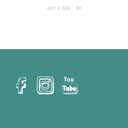
/
JULY 3, 2026
BY
Let’s Us Stay Connected!
Christina Brittain