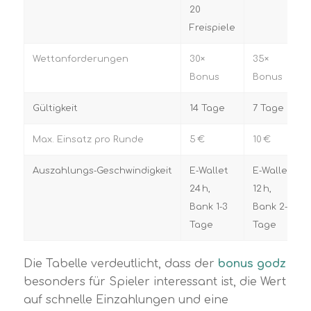
20
Freispiele
Wettanforderungen
30×
35×
Bonus
Bonus
Gültigkeit
14 Tage
7 Tage
Max. Einsatz pro Runde
5 €
10 €
Auszahlungs‑Geschwindigkeit
E‑Wallet
E‑Wallet
24 h,
12 h,
Bank 1‑3
Bank 2‑4
Tage
Tage
Die Tabelle verdeutlicht, dass der
bonus godz
besonders für Spieler interessant ist, die Wert
auf schnelle Einzahlungen und eine