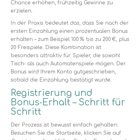
Chance erhöhen, frühzeitig Gewinne zu
erzielen.
In der Praxis bedeutet das, dass Sie nach der
ersten Einzahlung einen prozentualen Bonus
erhalten – zum Beispiel 100 % bis zu 200 €, plus
20 Freispiele. Diese Kombination ist
besonders attraktiv für Spieler, die sowohl
Tisch‑ als auch Automatenspiele mögen. Der
Bonus wird Ihrem Konto gutgeschrieben,
sobald die Einzahlung bestätigt wurde.
Registrierung und
Bonus‑Erhalt – Schritt für
Schritt
Der Prozess ist bewusst einfach gehalten:
Besuchen Sie die Startseite, klicken Sie auf