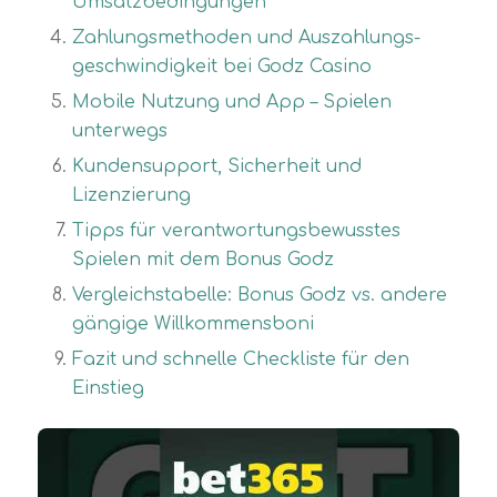
Umsatzbedingungen
Zahlungsmethoden und Auszahlungs­
geschwindigkeit bei Godz Casino
Mobile Nutzung und App – Spielen
unterwegs
Kundensupport, Sicherheit und
Lizenzierung
Tipps für verantwortungsbewusstes
Spielen mit dem Bonus Godz
Vergleichstabelle: Bonus Godz vs. andere
gängige Willkommensboni
Fazit und schnelle Checkliste für den
Einstieg