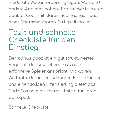
moderate Wettanforderung legen. Während
andere Anbieter höhere Prozentwerte bieten,
punktet Godz mit klaren Bedingungen und
einer überschaubaren Gültigkeitsdauer.
Fazit und schnelle
Checkliste für den
Einstieg
Der
bonus godz
ist ein gut strukturiertes
Angebot, das sowohl neue als auch
erfahrene Spieler anspricht. Mit klaren
Wettanforderungen, schnellen Einzahlungen
und einer soliden Lizenzierung bietet das
Godz Casino ein sicheres Umfeld für Ihren
Spielspaß.
Schnelle Checkliste: