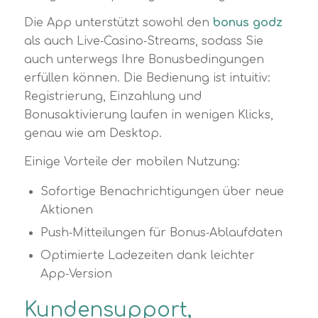
Die App unterstützt sowohl den
bonus godz
als auch Live‑Casino‑Streams, sodass Sie
auch unterwegs Ihre Bonusbedingungen
erfüllen können. Die Bedienung ist intuitiv:
Registrierung, Einzahlung und
Bonusaktivierung laufen in wenigen Klicks,
genau wie am Desktop.
Einige Vorteile der mobilen Nutzung:
Sofortige Benachrichtigungen über neue
Aktionen
Push‑Mitteilungen für Bonus‑Ablaufdaten
Optimierte Ladezeiten dank leichter
App‑Version
Kundensupport,