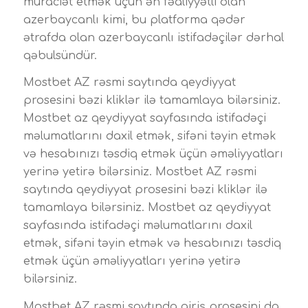
müraciət etmək üçün ən fəaliyyətli olan
azerbaycanlı kimi, bu platforma qədər
ətrafda olan azerbaycanlı istifadəçilər dərhal
qəbulsündür.
Mostbet AZ rəsmi saytında qeydiyyat
prosesini bəzi kliklər ilə tamamlaya bilərsiniz.
Mostbet az qeydiyyat sayfasında istifadəçi
məlumatlarını daxil etmək, sifəni təyin etmək
və hesabınızı təsdiq etmək üçün əməliyyatları
yerinə yetirə bilərsiniz. Mostbet AZ rəsmi
saytında qeydiyyat prosesini bəzi kliklər ilə
tamamlaya bilərsiniz. Mostbet az qeydiyyat
sayfasında istifadəçi məlumatlarını daxil
etmək, sifəni təyin etmək və hesabınızı təsdiq
etmək üçün əməliyyatları yerinə yetirə
bilərsiniz.
Mostbet AZ rəsmi saytında giriş prosesini da