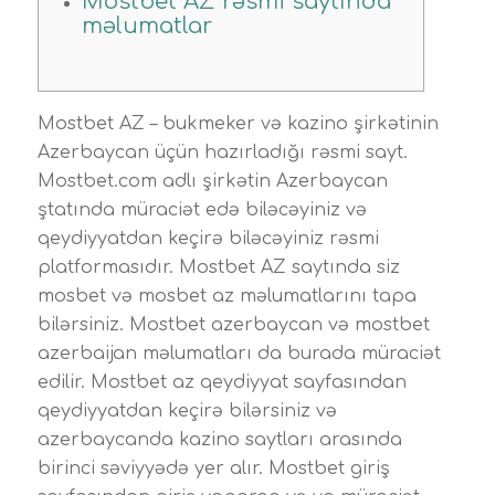
Mostbet AZ rəsmi saytında
məlumatlar
Mostbet AZ – bukmeker və kazino şirkətinin
Azerbaycan üçün hazırladığı rəsmi sayt.
Mostbet.com adlı şirkətin Azerbaycan
ştatında müraciət edə biləcəyiniz və
qeydiyyatdan keçirə biləcəyiniz rəsmi
platformasıdır. Mostbet AZ saytında siz
mosbet və mosbet az məlumatlarını tapa
bilərsiniz. Mostbet azerbaycan və mostbet
azerbaijan məlumatları da burada müraciət
edilir. Mostbet az qeydiyyat sayfasından
qeydiyyatdan keçirə bilərsiniz və
azerbaycanda kazino saytları arasında
birinci səviyyədə yer alır. Mostbet giriş