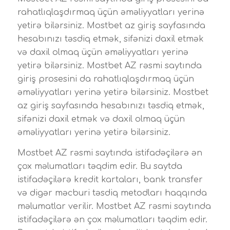
rahatlıqlaşdırmaq üçün əməliyyatları yerinə
yetirə bilərsiniz. Mostbet az giriş sayfasında
hesabınızı təsdiq etmək, sifənizi daxil etmək
və daxil olmaq üçün əməliyyatları yerinə
yetirə bilərsiniz. Mostbet AZ rəsmi saytında
giriş prosesini da rahatlıqlaşdırmaq üçün
əməliyyatları yerinə yetirə bilərsiniz. Mostbet
az giriş sayfasında hesabınızı təsdiq etmək,
sifənizi daxil etmək və daxil olmaq üçün
əməliyyatları yerinə yetirə bilərsiniz.
Mostbet AZ rəsmi saytında istifadəçilərə ən
çox məlumatları təqdim edir. Bu saytda
istifadəçilərə kredit kartaları, bank transfer
və digər məcburi təsdiq metodları haqqında
məlumatlar verilir. Mostbet AZ rəsmi saytında
istifadəçilərə ən çox məlumatları təqdim edir.