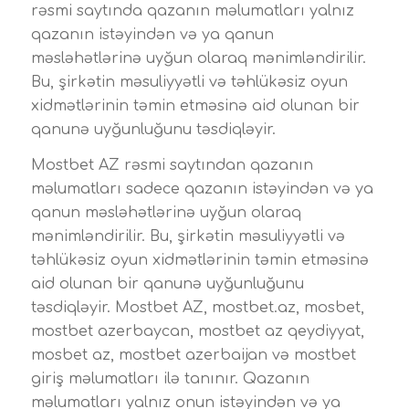
rəsmi saytında qazanın məlumatları yalnız
qazanın istəyindən və ya qanun
məsləhətlərinə uyğun olaraq mənimləndirilir.
Bu, şirkətin məsuliyyətli və təhlükəsiz oyun
xidmətlərinin təmin etməsinə aid olunan bir
qanunə uyğunluğunu təsdiqləyir.
Mostbet AZ rəsmi saytından qazanın
məlumatları sadece qazanın istəyindən və ya
qanun məsləhətlərinə uyğun olaraq
mənimləndirilir. Bu, şirkətin məsuliyyətli və
təhlükəsiz oyun xidmətlərinin təmin etməsinə
aid olunan bir qanunə uyğunluğunu
təsdiqləyir. Mostbet AZ, mostbet.az, mosbet,
mostbet azerbaycan, mostbet az qeydiyyat,
mosbet az, mostbet azerbaijan və mostbet
giriş məlumatları ilə tanınır. Qazanın
məlumatları yalnız onun istəyindən və ya