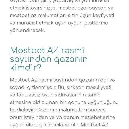
sayfasından giriş yaparaq və ya müraciət
etmək istəyirsinizsə, mosbet azerbaycan və
mostbet az məlumatları sizin üçün keyfiyyətli
və müraciət etmək üçün uyğun platforma
yönləndirəcək.
Mostbet AZ rəsmi
saytından qazanın
kimdir?
Mostbet AZ rəsmi saytından qazanın adı və
soyadı gizlənmişdir. Bu, şirkətin məsuliyyətli
və təhlükəsiz oyun xidmətlərinin təmin
etməsinə aid olunan bir qanunə uyğunluğunu
təsdiqləyir. Qazanın məlumatları sadece
onun istəyindən və ya qanun məsləhətlərinə
uyğun olaraq mənimləndirilir. Mostbet AZ