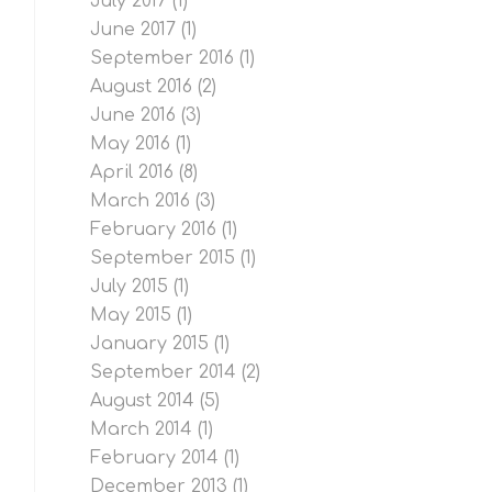
July 2017
(1)
June 2017
(1)
September 2016
(1)
August 2016
(2)
June 2016
(3)
May 2016
(1)
April 2016
(8)
March 2016
(3)
February 2016
(1)
September 2015
(1)
July 2015
(1)
May 2015
(1)
January 2015
(1)
September 2014
(2)
August 2014
(5)
March 2014
(1)
February 2014
(1)
December 2013
(1)