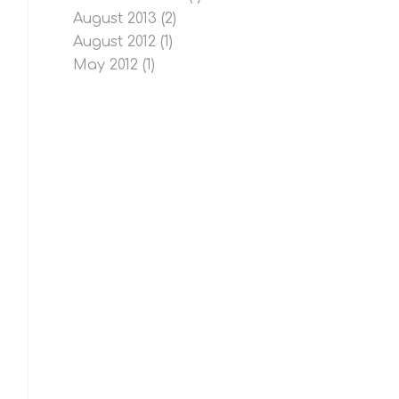
August 2013
(2)
August 2012
(1)
May 2012
(1)