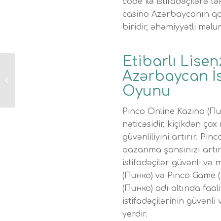
code ilə istifadəçilərə t
casino Azərbaycanın q
biridir, əhəmiyyətli məlum
Etibarlı Lisen
Vdcasino, Vdcasino Giriş,
Azərbaycan İs
Vdcasino Güncel Giriş (Vd
Oyunu
Casino)
Pinco Online Kazino (Пи
nəticəsidir, kiçikdən ço
güvənliliyini artırır. P
qazanma şansınızı artırm
istifadəçilər güvənli v
(Пинко) və Pinco Game (П
(Пинко) adı altında faa
istifadəçilərinin güvənl
yerdir.