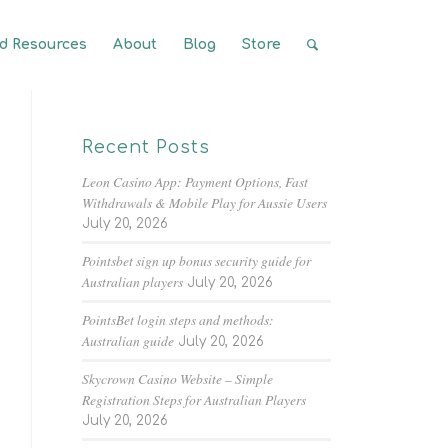
 Resources
About
Blog
Store
Recent Posts
Leon Casino App: Payment Options, Fast
Withdrawals & Mobile Play for Aussie Users
July 20, 2026
Pointsbet sign up bonus security guide for
Australian players
July 20, 2026
PointsBet login steps and methods:
Australian guide
July 20, 2026
Skycrown Casino Website – Simple
Registration Steps for Australian Players
July 20, 2026