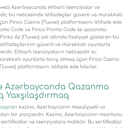
нко) Azərbaycanda etibarlı lisenziyalar və
edir, bu nəticəsində istifadəçilər güvənli və mürəkkəb
çün Pinco Casino (Пинко) platformasını istifadə edə
 Promo Code və Pinco Promo Code ilə qazanma
 Pinko Az (Пинко) adı altında faaliyyət göstərən bu
stifadəçilərinin güvənli və mürəkkəb oyunlarla
rdir. Etibarlı lisenziyaların nəticəsidir ki,
ə mürəkkəb oyunlarla tanış olmaq üçün Pinco Casino
инко) platformasını istifadə edə bilərlər.
r və Azərbaycanda Qazanma
aq Yaxşılaşdırmaq
rbaycan
kəzino, Azərbaycanın məsuliyyətli və
ı olan bir parçasıdır. Kəzino, Azərbaycanın məzmunu
 sertifikatlar və lisenziyalara malikdir. Bu sertifikatlar