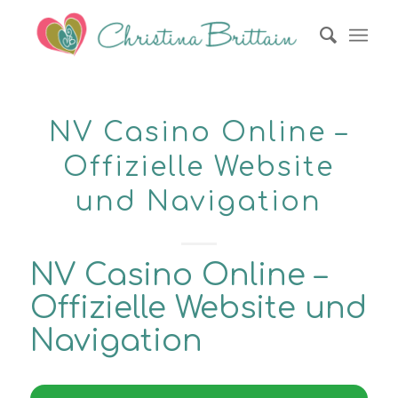
NV Casino Online –
Offizielle Website
und Navigation
NV Casino Online –
Offizielle Website und
Navigation