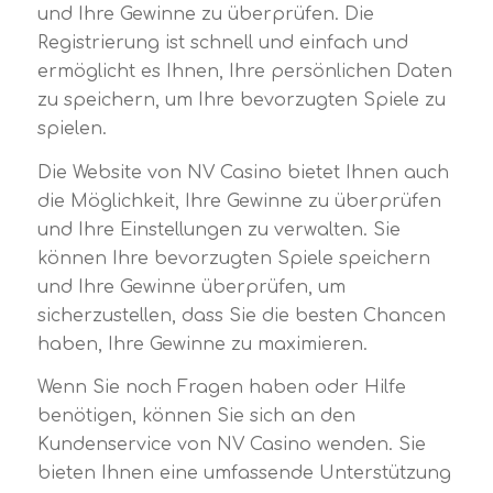
und Ihre Gewinne zu überprüfen. Die
Registrierung ist schnell und einfach und
ermöglicht es Ihnen, Ihre persönlichen Daten
zu speichern, um Ihre bevorzugten Spiele zu
spielen.
Die Website von NV Casino bietet Ihnen auch
die Möglichkeit, Ihre Gewinne zu überprüfen
und Ihre Einstellungen zu verwalten. Sie
können Ihre bevorzugten Spiele speichern
und Ihre Gewinne überprüfen, um
sicherzustellen, dass Sie die besten Chancen
haben, Ihre Gewinne zu maximieren.
Wenn Sie noch Fragen haben oder Hilfe
benötigen, können Sie sich an den
Kundenservice von NV Casino wenden. Sie
bieten Ihnen eine umfassende Unterstützung