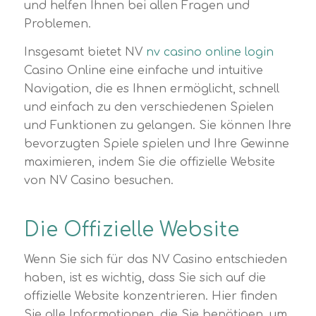
und helfen Ihnen bei allen Fragen und
Problemen.
Insgesamt bietet NV
nv casino online login
Casino Online eine einfache und intuitive
Navigation, die es Ihnen ermöglicht, schnell
und einfach zu den verschiedenen Spielen
und Funktionen zu gelangen. Sie können Ihre
bevorzugten Spiele spielen und Ihre Gewinne
maximieren, indem Sie die offizielle Website
von NV Casino besuchen.
Die Offizielle Website
Wenn Sie sich für das NV Casino entschieden
haben, ist es wichtig, dass Sie sich auf die
offizielle Website konzentrieren. Hier finden
Sie alle Informationen, die Sie benötigen, um